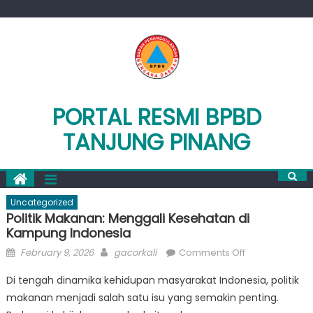
Skip
to
content
PORTAL RESMI BPBD
TANJUNG PINANG
Uncategorized
Politik Makanan: Menggali Kesehatan di
Kampung Indonesia
Posted
Author
on
February 9, 2026
gacorkali
Comments Off
on
Politik
Di tengah dinamika kehidupan masyarakat Indonesia, politik
Makanan:
makanan menjadi salah satu isu yang semakin penting.
Menggali