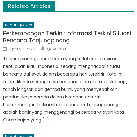
Related Articles
Uncategorized
Perkembangan Terkini: Informasi Terkini Situasi
Bencana Tanjungpinang
Author
Posted
gacorkali
April 27, 2026
on
Tanjungpinang, sebuah kota yang terletak di provinsi
Kepulauan Riau, Indonesia, sedang menghadapi situasi
bencana dahsyat dalam beberapa hari terakhir. Kota ini
telah dilanda serangkaian bencana alam, termasuk banjir,
tanah longsor, dan gempa bumi, yang menyebabkan
penduduknya berada dalam keadaan darurat.
Perkembangan terkini situasi bencana Tanjungpinang
adalah banjir yang menggenangi beberapa wilayah kota.
Curah hujan yang […]
Uncategorized