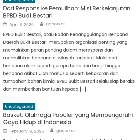
Dari Respons ke Pemulihan: Misi Berkelanjutan
BPBD Bukit Bestari
Author
Posted
gacorkali
April 3, 2026
on
BPBD Bukit Bestari, atau Badan Penanggulangan Bencana
Daerah Bukit Bestari, merupakan organisasi penting yang
memainkan peran penting dalam merespons dan
memulihkan bencana di wilayah tersebut. Mulai dari
bencana alam seperti gempa bumi dan banjir hingga
bencana akibat ulah manusia seperti kebakaran dan
tumpahan bahan kimia, BPBD Bukit Bestari selalu siap beraksi
dan memberikan bantuan kepada […]
Uncategorized
Basket: Olahraga Populer yang Mempengaruhi
Gaya Hidup di Indonesia
Author
Posted
gacorkali
February 19, 2026
on